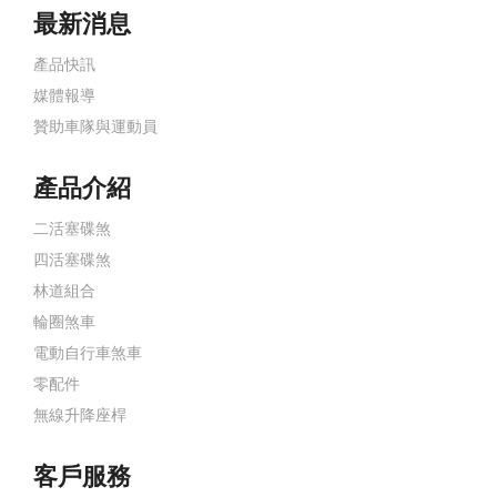
最新消息
產品快訊
媒體報導
贊助車隊與運動員
產品介紹
二活塞碟煞
四活塞碟煞
林道組合
輪圈煞車
電動自行車煞車
零配件
無線升降座桿
客戶服務