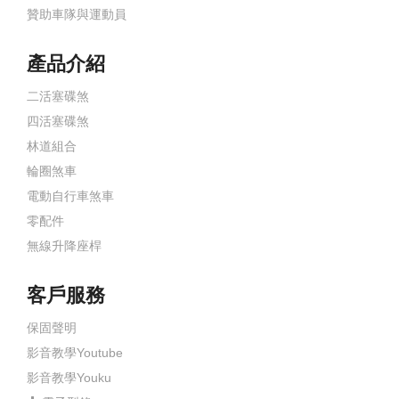
贊助車隊與運動員
產品介紹
二活塞碟煞
四活塞碟煞
林道組合
輪圈煞車
電動自行車煞車
零配件
無線升降座桿
客戶服務
保固聲明
影音教學Youtube
影音教學Youku