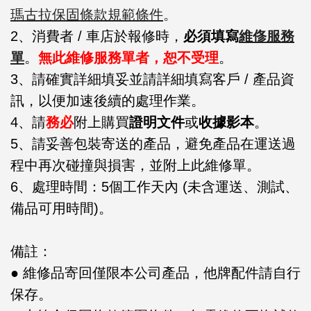
瑪古拉保固條款規範條件
。
2、消費者 / 車店於報修時，
必須填寫
維俢服務
單
。
無此維修服務單者，恕不受理
。
3、請確實詳細填妥並請詳細填寫客戶 / 產品資
訊，以便加速後續的處理作業。
4、請
務必
附上購買
證明文件
或
收據影本
。
5、請妥善包裝寄送的產品，避免產品在運送過
程中再次碰撞與損害，並附上此維修單。
6、處理時間：5個工作天內 (未含運送、測試、
備品可用時間)。
備註：
● 維修品寄回僅限本公司產品，他牌配件請自行
保存。